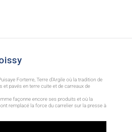
oissy
saye Forterre, Terre d’Argile où la tradition de
 et pavés en terre cuite et de carreaux de
omme façonne encore ses produits et où la
 ont remplacé la force du carrelier sur la presse à