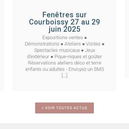
u
Traces écrites par Didier Hugue
– Juin 2023
Fenêtres sur
Courboissy 27 au 29
juin 2025
Expositions-ventes ●
Démonstrations ● Ateliers ● Visites ●
Spectacles musicaux ● Jeux
d’extérieur ● Pique-niques et goûter
Réservations ateliers déco et terre
enfants ou adultes - Envoyez un SMS
[...]
> VOIR TOUTES ACTUS