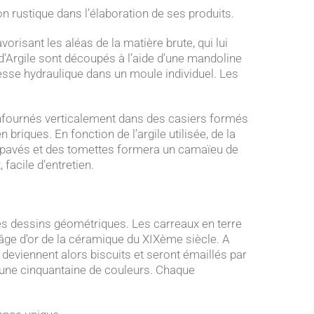
on rustique dans l’élaboration de ses produits.
risant les aléas de la matière brute, qui lui
d’Argile sont découpés à l’aide d’une mandoline
sse hydraulique dans un moule individuel. Les
e enfournés verticalement dans des casiers formés
riques. En fonction de l’argile utilisée, de la
des pavés et des tomettes formera un camaïeu de
 facile d’entretien.
des dessins géométriques. Les carreaux en terre
’âge d’or de la céramique du XIXème siècle. A
s deviennent alors biscuits et seront émaillés par
ns une cinquantaine de couleurs. Chaque