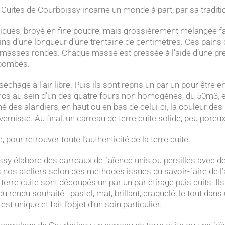
s Cuites de Courboissy incarne un monde à part, par sa traditi
iques, broyé en fine poudre, mais grossièrement mélangée favo
s d’une longueur d’une trentaine de centimètres. Ces pains 
 masses rondes. Chaque masse est pressée à l’aide d’une pre
 bombés.
échage à l’air libre. Puis ils sont repris un par un pour êtr
ncs au sein d’un des quatre fours non homogènes, du 50m3, en b
né des alandiers, en haut ou en bas de celui-ci, la couleur 
rnissé. Au final, un carreau de terre cuite solide, peu poreux,
 pour retrouver toute l’authenticité de la terre cuite.
issy élabore des carreaux de faïence unis ou persillés avec 
s nos ateliers selon des méthodes issues du savoir-faire de l
 terre cuite sont découpés un par un par étirage puis cuits. Il
u rendu souhaité : pastel, mat, brillant, craquelé, le tout da
 unique et fait l’objet d’un soin particulier.