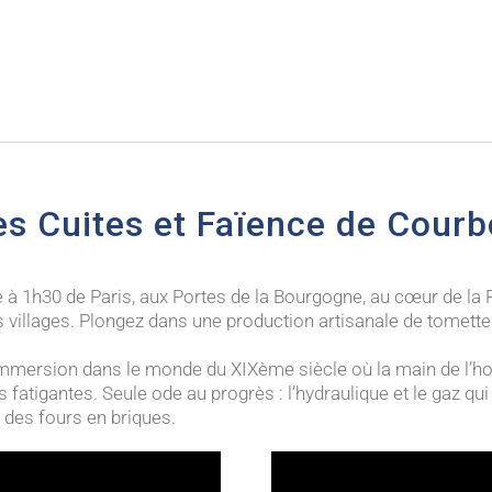
es Cuites et Faïence de Courb
à 1h30 de Paris, aux Portes de la Bourgogne, au cœur de la Pui
s villages. Plongez dans une production artisanale de tomettes
mmersion dans le monde du XIXème siècle où la main de l’h
 fatigantes. Seule ode au progrès : l’hydraulique et le gaz qui
 des fours en briques.