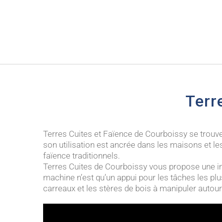
Terr
Terres Cuites et Faïence de Courboissy se trouve 
son utilisation est ancrée dans les maisons et le
faïence traditionnels.
Terres Cuites de Courboissy vous propose une i
machine n’est qu’un appui pour les tâches les plus
carreaux et les stères de bois à manipuler autour