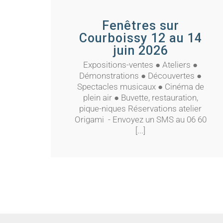
y 12 au
Fenêtres sur Courboissy 27 a
29 juin 2025
Fenêtres sur
Courboissy 12 au 14
juin 2026
Expositions-ventes ● Ateliers ●
Démonstrations ● Découvertes ●
Spectacles musicaux ● Cinéma de
plein air ● Buvette, restauration,
pique-niques Réservations atelier
Origami - Envoyez un SMS au 06 60
[...]