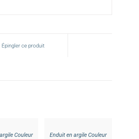
Épingler ce produit
AJOUTER
AU
PANIER
/
argile Couleur
Enduit en argile Couleur
DÉTAILS