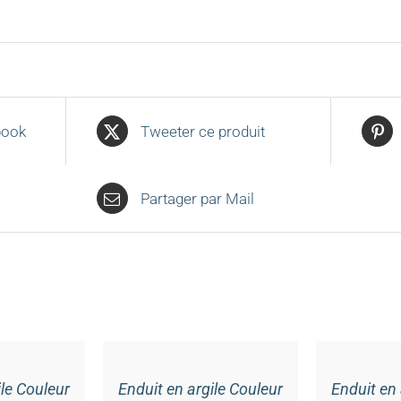
book
Tweeter ce produit
Partager par Mail
AJOUTER
AJOUTER
AU
AU
PANIER
PANIER
/
/
ile Couleur
Enduit en argile Couleur
Enduit en 
DÉTAILS
DÉTAILS