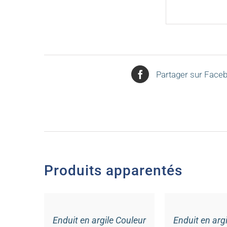
Partager sur Face
Produits apparentés
AJOUTER
AJOUTER
AU
AU
PANIER
PANIER
/
/
Enduit en argile Couleur
Enduit en arg
DÉTAILS
DÉTAILS