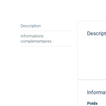
Description
Descript
Informations
complémentaires
L’enduit d
épaisseur d
Prix du sea
Informa
Poids